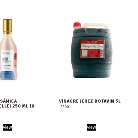
LSÁMICA
VINAGRE JEREZ BOTAVIN 5L
LLEI 250 ML (6
138001
View
View