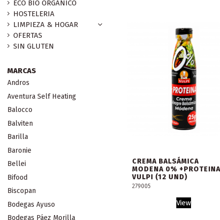
ECO BIO ORGANICO
HOSTELERIA
LIMPIEZA & HOGAR
OFERTAS
SIN GLUTEN
MARCAS
Andros
Aventura Self Heating
Balocco
Balviten
Barilla
Baronie
CREMA BALSÁMICA
Bellei
MODENA 0% +PROTEIN
VULPI (12 UND)
Bifood
279005
Biscopan
View
Bodegas Ayuso
Bodegas Páez Morilla