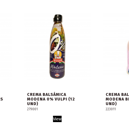
CREMA BALSÁMICA
CREMA BA
AS
MODENA 0% VULPI (12
MODENA BE
UND)
UND)
279001
223011
View