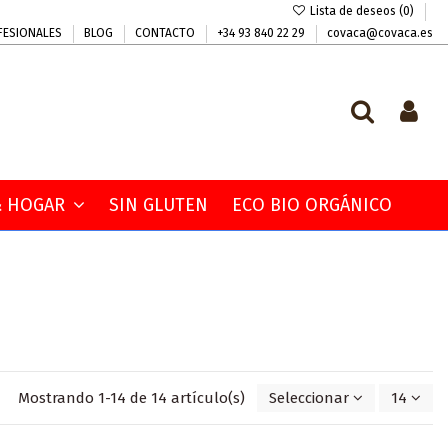
Lista de deseos (
0
)
FESIONALES
BLOG
CONTACTO
+34 93 840 22 29
covaca@covaca.es
 & HOGAR
SIN GLUTEN
ECO BIO ORGÁNICO
Mostrando 1-14 de 14 artículo(s)
Seleccionar
14