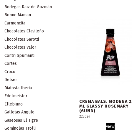
Bodegas Raíz de Guzmán
Bonne Maman
Carmencita
Chocolates Clavileño
Chocolates Sarotti
Chocolates Valor
Contri Spumanti
Cortes
Croco
Delser
Diatosta Iberia
Edelmeister
CREMA BALS. MODENA 2
Ellebiuno
ML GLASSY ROSEMARY
(6UND)
Galletas Angulo
223024
Gaseosas El Tigre
View
Gominolas Trolli