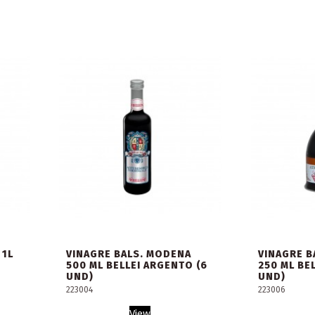
 1L
VINAGRE BALS. MODENA
VINAGRE B
500 ML BELLEI ARGENTO (6
250 ML BE
UND)
UND)
223004
223006
View