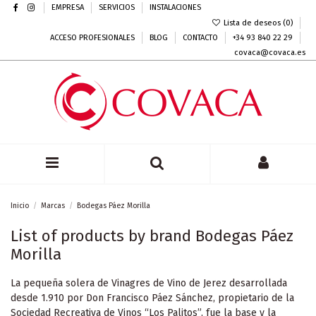
EMPRESA
SERVICIOS
INSTALACIONES
Lista de deseos (
0
)
ACCESO PROFESIONALES
BLOG
CONTACTO
+34 93 840 22 29
covaca@covaca.es
Inicio
Marcas
Bodegas Páez Morilla
List of products by brand Bodegas Páez
Morilla
La pequeña solera de Vinagres de Vino de Jerez desarrollada
desde 1.910 por Don Francisco Páez Sánchez, propietario de la
Sociedad Recreativa de Vinos “Los Palitos”, fue la base y la