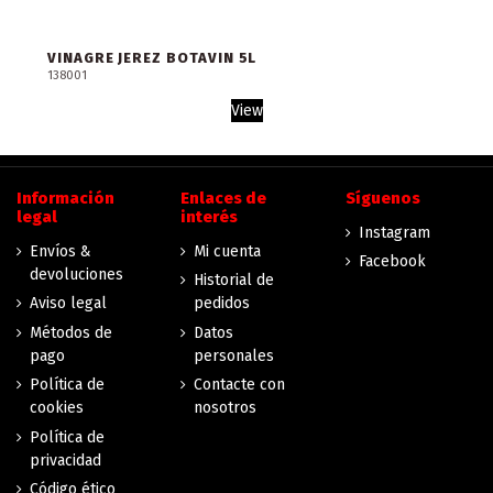
VINAGRE JEREZ BOTAVIN 5L
138001
View
Información
Enlaces de
Síguenos
legal
interés
Instagram
Envíos &
Mi cuenta
Facebook
devoluciones
Historial de
Aviso legal
pedidos
Métodos de
Datos
pago
personales
Política de
Contacte con
cookies
nosotros
Política de
privacidad
Código ético