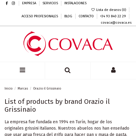
EMPRESA
SERVICIOS
INSTALACIONES
Lista de deseos (
0
)
ACCESO PROFESIONALES
BLOG
CONTACTO
+34 93 840 22 29
covaca@covaca.es
Inicio
Marcas
Orazio il Grissinaio
List of products by brand Orazio il
Grissinaio
La empresa fue fundada en 1994 en Turín, hogar de los
originales grissini italianos. Nuestros abuelos nos han enseñado
que usar agua fresca del grifo para hacer pan y masa de pasta.