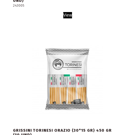
UND)
243005
View
GRISSINI TORINESI ORAZIO (30*15 GR) 450 GR
(10 UND)