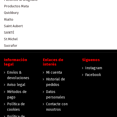
Productos Mata
Quickbury
Rialto
Saint Aubert
SANTÉ
St Michel
Sucrafor
Información
Enlaces de
Síguenos
legal
interés
Instagram
Envíos &
Mi cuenta
Facebook
devoluciones
Historial de
Aviso legal
pedidos
Métodos de
Datos
pago
personales
Política de
Contacte con
cookies
nosotros
Política de