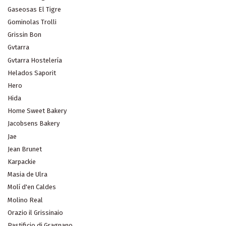
Gaseosas El Tigre
Gominolas Trolli
Grissin Bon
Gvtarra
Gvtarra Hostelería
Helados Saporit
Hero
Hida
Home Sweet Bakery
Jacobsens Bakery
Jae
Jean Brunet
Karpackie
Masia de Ulra
Molí d'en Caldes
Molino Real
Orazio il Grissinaio
Pastificio di Gragnano