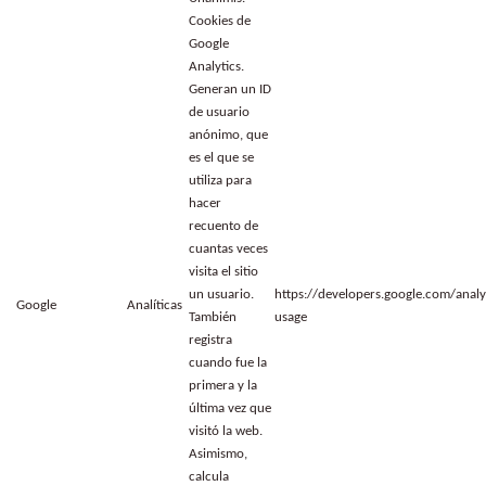
Cookies de
Google
Analytics.
Generan un ID
de usuario
anónimo, que
es el que se
utiliza para
hacer
recuento de
cuantas veces
visita el sitio
un usuario.
https://developers.google.com/analyt
Google
Analíticas
También
usage
registra
cuando fue la
primera y la
última vez que
visitó la web.
Asimismo,
calcula