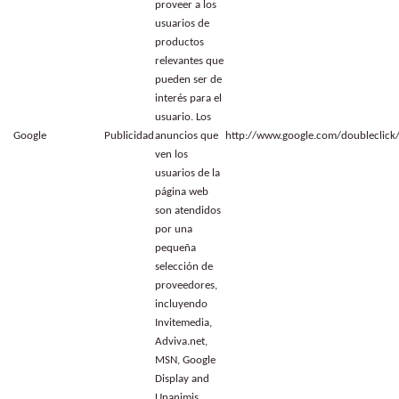
proveer a los
usuarios de
productos
relevantes que
pueden ser de
interés para el
usuario. Los
Google
Publicidad
anuncios que
http://www.google.com/doubleclick
ven los
usuarios de la
página web
son atendidos
por una
pequeña
selección de
proveedores,
incluyendo
Invitemedia,
Adviva.net,
MSN, Google
Display and
Unanimis.