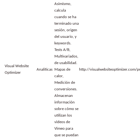
Asimismo,
calcula
cuando se ha
terminado una
sesión, origen
del usuario, y
keywords.
Tests A/B,
Multivariados,
de usabilidad.
Visual Website
Analíticas
Mapas de
http://visualwebsiteoptimizer.com/p
Optimizer
calor,
Medición de
conversiones.
Almacenan
información
sobre cómo se
utilizan los
videos de
Vimeo para
que se puedan