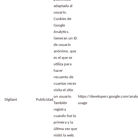
adaptada al
usuario.
Cookies de
Google
Analytics.
Generan un ID
de usuario
anónimo, que
es el que se
utiliza para
hacer
recuento de
cuantas veces
visita el sitio
un usuario.
https://developers.google.com/analyt
Digilant
Publicidad
También
usage
registra
cuando fue la
primera y la
última vez que
visitó la web.