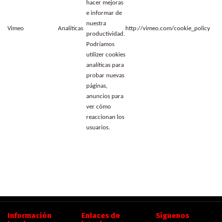
hacer mejoras
e informar de
nuestra
Vimeo
Analíticas
http://vimeo.com/cookie_policy
productividad.
Podríamos
utilizer cookies
analíticas para
probar nuevas
páginas,
anuncios para
ver cómo
reaccionan los
usuarios.
Información
Enlaces de
Síguenos