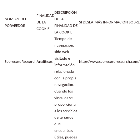
DESCRIPCIÓN
FINALIDAD
NOMBRE DEL
DE LA
DE LA
SI DESEA MÁS INFORMACIÓN SOBRE 
PORVEEDOR
FINALIDAD DE
COOKIE
LA COOKIE
Tiempo de
navegación,
sitio web
visitado e
ScorecardResearch
Analíticas
http://www.scorecardresearch.com/
información
relacionada
con la propia
navegación.
Cuando los
vínculos se
proporcionan
a los servicios
de terceros
que
encuentras
útiles, puedes