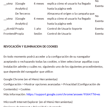
No
__utmz
(Google
6 meses
explica cómo el usuario ha llegado
Exenta
Analytics)
hasta la página web
De Terceros
Almacena el origen o la campaña que
No
__utmz
(Google
6 meses
explica cómo el usuario ha llegado
Exenta
Analytics)
hasta la página web
__zlcmid
Propia
1 año
Control de Usuario Soporte
Exenta
Frontend
Propia
Sesión
Control de Usuario
Exenta
REVOCACIÓN Y ELIMINACION DE COOKIES
En todo momento podrá acceder a la configuración de su navegador
aceptando o rechazando todas las cookies, o bien seleccionar aquéllas cuya
instalación admite y cuáles no, siguiendo uno de los siguientes procedimientos,
que depende del navegador que utilice:
Google Chrome (en el Menú Herramientas)
Configuración > Mostrar opciones avanzadas > Privacidad (Configuración de
Contenido) > Cookies
Más información:
https://support.google.com/chrome/answer/95647?hl=es
Microsoft Internet Explorer (en el Menú Herramientas)