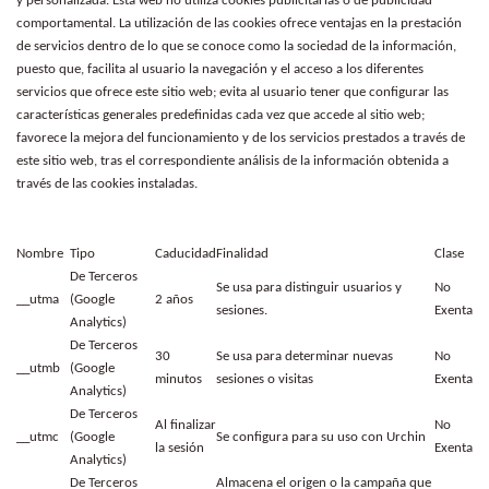
y personalizada. Esta web no utiliza cookies publicitarias o de publicidad
comportamental. La utilización de las cookies ofrece ventajas en la prestación
de servicios dentro de lo que se conoce como la sociedad de la información,
puesto que, facilita al usuario la navegación y el acceso a los diferentes
servicios que ofrece este sitio web; evita al usuario tener que configurar las
características generales predefinidas cada vez que accede al sitio web;
favorece la mejora del funcionamiento y de los servicios prestados a través de
este sitio web, tras el correspondiente análisis de la información obtenida a
través de las cookies instaladas.
Nombre
Tipo
Caducidad
Finalidad
Clase
De Terceros
Se usa para distinguir usuarios y
No
__utma
(Google
2 años
sesiones.
Exenta
Analytics)
De Terceros
30
Se usa para determinar nuevas
No
__utmb
(Google
minutos
sesiones o visitas
Exenta
Analytics)
De Terceros
Al finalizar
No
__utmc
(Google
Se configura para su uso con Urchin
la sesión
Exenta
Analytics)
De Terceros
Almacena el origen o la campaña que