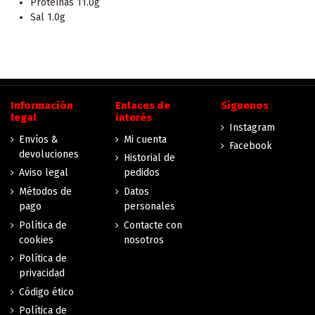
Proteínas 11.0g
Sal 1.0g
Información
Enlaces de
Síguenos
legal
interés
Instagram
Envíos &
Mi cuenta
Facebook
devoluciones
Historial de
Aviso legal
pedidos
Métodos de
Datos
pago
personales
Política de
Contacte con
cookies
nosotros
Política de
privacidad
Código ético
Política de